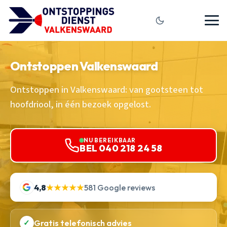
Ontstoppen Valkenswaard
Ontstoppen in Valkenswaard: van gootsteen tot
hoofdriool, in één bezoek opgelost.
NU BEREIKBAAR
BEL 040 218 24 58
4,8
★★★★★
581 Google reviews
✓
Gratis telefonisch advies